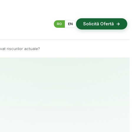
Solicită Ofertă
RO
EN
at riscurilor actuale?
Inspecții termografice
Automatizări și Smart Home