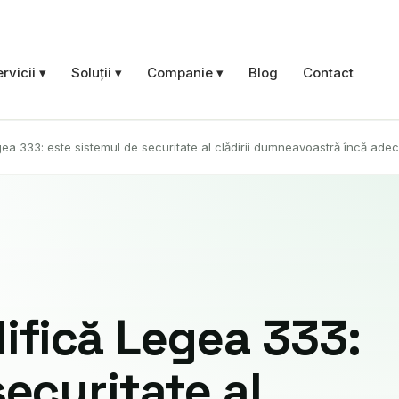
rvicii ▾
Soluții ▾
Companie ▾
Blog
Contact
 333: este sistemul de securitate al clădirii dumneavoastră încă adecv
Verificări PRAM
Iluminat de siguranță
Stații de încărcare EV
Vezi categoria →
fică Legea 333:
securitate al