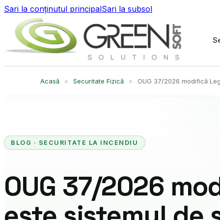
Sari la conținutul principal
Sari la subsol
Se
Acasă
»
Securitate Fizică
»
OUG 37/2026 modifică Legea
BLOG · SECURITATE LA INCENDIU
OUG 37/2026 modi
este sistemul de 