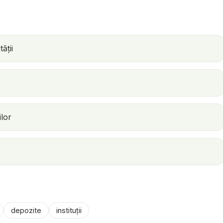
ății
ilor
depozite
instituții