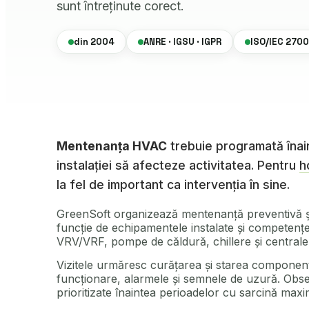
sunt întreținute corect.
din 2004
ANRE · IGSU · IGPR
ISO/IEC 2700
Mentenanța HVAC
trebuie programată înai
instalației să afecteze activitatea. Pentru
h
la fel de important ca intervenția în sine.
GreenSoft organizează mentenanță preventivă și i
funcție de echipamentele instalate și competențe
VRV/VRF, pompe de căldură, chillere și centrale 
Vizitele urmăresc curățarea și starea componentel
funcționare, alarmele și semnele de uzură. Obser
prioritizate înaintea perioadelor cu sarcină maxi