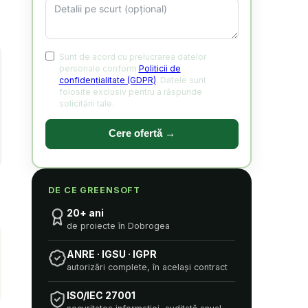
Sunt de acord cu prelucrarea datelor
personale conform
Politicii de
confidențialitate (GDPR)
. Datele sunt
folosite exclusiv pentru a răspunde
solicitării tale.
Cere ofertă →
DE CE GREENSOFT
20+ ani
de proiecte în Dobrogea
ANRE · IGSU · IGPR
autorizări complete, în același contract
ISO/IEC 27001