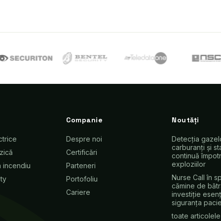
Companie
Noutăți
ctrice
Despre noi
Detecția gazelo
carburanți și st
izică
Certificări
continuă împotri
exploziilor
a incendiu
Parteneri
Nurse Call în spi
ty
Portofoliu
cămine de bătr
Cariere
investiție esen
siguranța pacie
toate articolel