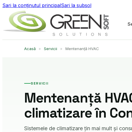
Sari la conținutul principal
Sari la subsol
Se
Acasă
»
Servicii
»
Mentenanță HVAC
SERVICII
Mentenanță HVAC
climatizare în Co
Sistemele de climatizare țin mai mult și con