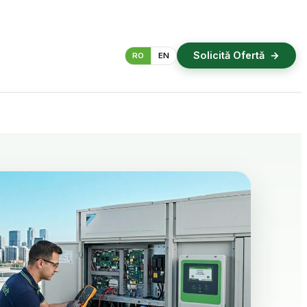
Solicită Ofertă
RO
EN
Inspecții termografice
Automatizări și Smart Home