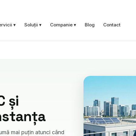
rvicii ▾
Soluții ▾
Companie ▾
Blog
Contact
Verificări PRAM
Iluminat de siguranță
Stații de încărcare EV
 și
Vezi categoria →
nstanța
sumă mai puțin atunci când