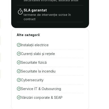
securitatea informației, auditată anual
SLA garantat
termene de intervenție scrise în
contract
Alte categorii
Instalații electrice
Curenți slabi și rețele
Securitate fizică
Securitate la incendiu
Cybersecurity
Service IT & Outsourcing
Vânzări corporate & SEAP