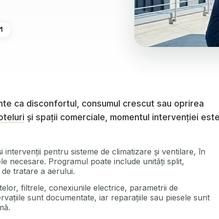
1
nte ca disconfortul, consumul crescut sau oprirea
oteluri
și spații comerciale, momentul intervenției est
ntervenții pentru sisteme de climatizare și ventilare, în
le necesare. Programul poate include unități split,
de tratare a aerului.
or, filtrele, conexiunile electrice, parametrii de
vațiile sunt documentate, iar reparațiile sau piesele sunt
mă.