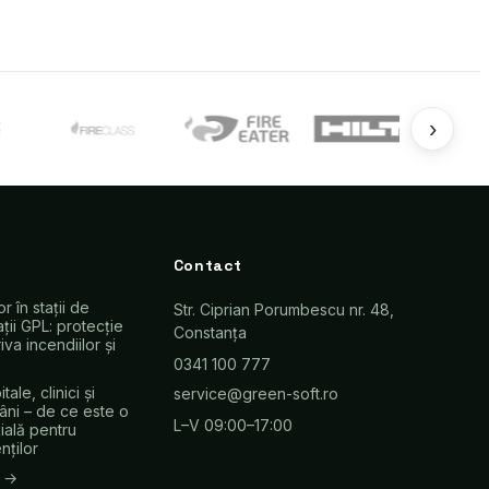
›
Contact
r în stații de
Str. Ciprian Porumbescu nr. 48,
ații GPL: protecție
Constanța
va incendiilor și
0341 100 777
tale, clinici și
service@green-soft.ro
âni – de ce este o
L–V 09:00–17:00
țială pentru
nților
e →