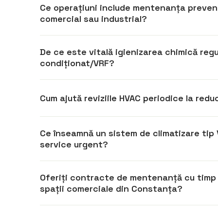
Ce operațiuni include mentenanța prevent
comercial sau industrial?
De ce este vitală igienizarea chimică regul
condiționat/VRF?
Cum ajută reviziile HVAC periodice la redu
Ce înseamnă un sistem de climatizare tip
service urgent?
Oferiți contracte de mentenanță cu timp 
spații comerciale din Constanța?