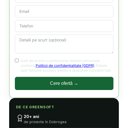
Sunt de acord cu prelucrarea datelor personale
conform
Politicii de confidențialitate (GDPR)
. Datele
sunt folosite exclusiv pentru a răspunde solicitării tale.
Cere ofertă →
DE CE GREENSOFT
20+ ani
de proiecte în Dobrogea