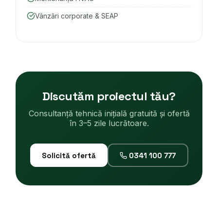
Vânzări corporate & SEAP
Discutăm proiectul tău?
Consultanță tehnică inițială gratuită și ofertă
în 3–5 zile lucrătoare.
Solicită ofertă
0341 100 777