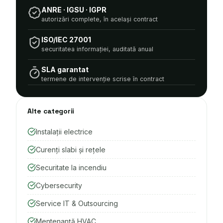
ANRE · IGSU · IGPR
autorizări complete, în același contract
ISO/IEC 27001
securitatea informației, auditată anual
SLA garantat
termene de intervenție scrise în contract
Alte categorii
Instalații electrice
Curenți slabi și rețele
Securitate la incendiu
Cybersecurity
Service IT & Outsourcing
Mentenanță HVAC