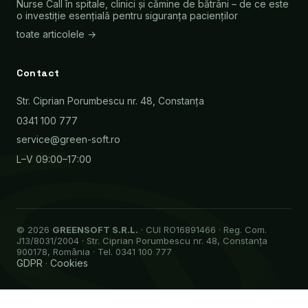
Nurse Call în spitale, clinici și cămine de bătrâni – de ce este
o investiție esențială pentru siguranța pacienților
toate articolele →
Contact
Str. Ciprian Porumbescu nr. 48, Constanța
0341 100 777
service@green-soft.ro
L–V 09:00–17:00
© 2026
GREENSOFT S.R.L.
· CUI RO16891466 · Reg. Com.
J13/8031/2004 · Str. Ciprian Porumbescu nr. 48, Constanța
900178, România · Tel. 0341 100 777
GDPR
Cookies
·