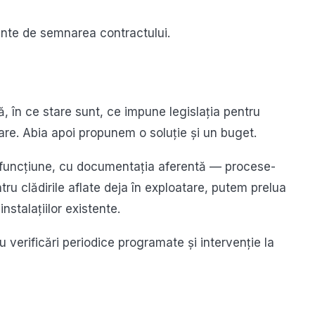
ainte de semnarea contractului.
ă, în ce stare sunt, ce impune legislația pentru
atare. Abia apoi propunem o soluție și un buget.
n funcțiune, cu documentația aferentă — procese-
entru clădirile aflate deja în exploatare, putem prelua
stalațiilor existente.
erificări periodice programate și intervenție la