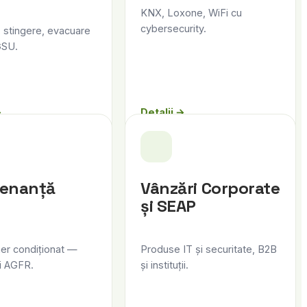
KNX, Loxone, WiFi cu
cybersecurity.
, stingere, evacuare
GSU.
→
Detalii →
enanță
Vânzări Corporate
și SEAP
aer condiționat —
Produse IT și securitate, B2B
ni AGFR.
și instituții.