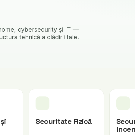
rt home, cybersecurity și IT —
ctura tehnică a clădirii tale.
și
Securitate Fizică
Secur
Ince