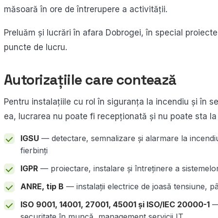
măsoară în ore de întrerupere a activității.
Preluăm și lucrări în afara Dobrogei, în special proiect
puncte de lucru.
Autorizațiile care contează
Pentru instalațiile cu rol în siguranța la incendiu și în 
ea, lucrarea nu poate fi recepționată și nu poate sta la 
IGSU
— detectare, semnalizare și alarmare la incendiu;
fierbinți
IGPR
— proiectare, instalare și întreținere a sistemelo
ANRE, tip B
— instalații electrice de joasă tensiune, p
ISO 9001, 14001, 27001, 45001 și ISO/IEC 20000-1
— 
securitate în muncă, management servicii IT