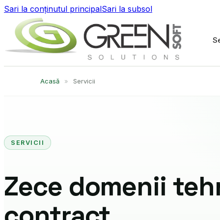
Sari la conținutul principal
Sari la subsol
Se
Acasă
»
Servicii
SERVICII
Zece domenii teh
contract