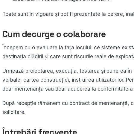
Toate sunt în vigoare și pot fi prezentate la cerere, în
Cum decurge o colaborare
Începem cu o evaluare la fața locului: ce sisteme exist
destinația clădirii și care sunt riscurile reale de explo
Urmează proiectarea, execuția, testarea și punerea î
verbale, cartea construcției, instruirea utilizatorilor. P
doar mentenanța sau doar aducerea la conformitate a in
După recepție rămânem cu contract de mentenanță, cu v
solicitare.
Întrebări frecvente