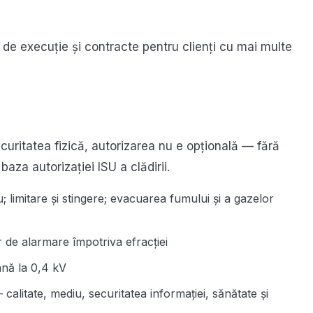
e de execuție și contracte pentru clienți cu mai multe
securitatea fizică, autorizarea nu e opțională — fără
baza autorizației ISU a clădirii.
 limitare și stingere; evacuarea fumului și a gazelor
r de alarmare împotriva efracției
ână la 0,4 kV
calitate, mediu, securitatea informației, sănătate și