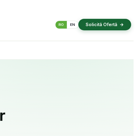
Solicită Ofertă
RO
EN
Inspecții termografice
Automatizări și Smart Home
r