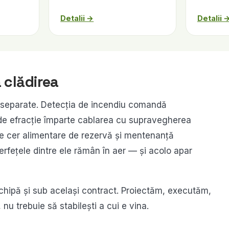
Detalii →
Detalii 
 clădirea
me separate. Detecția de incendiu comandă
de efracție împarte cablarea cu supravegherea
ate cer alimentare de rezervă și mentenanță
terfețele dintre ele rămân în aer — și acolo apar
hipă și sub același contract. Proiectăm, executăm,
u trebuie să stabilești a cui e vina.