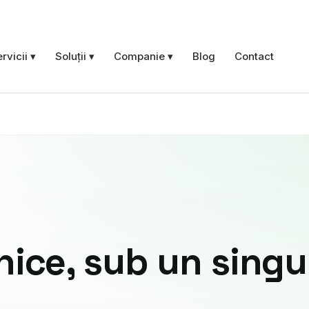
rvicii ▾
Soluții ▾
Companie ▾
Blog
Contact
Verificări PRAM
Iluminat de siguranță
Stații de încărcare EV
Vezi categoria →
nice, sub un singu