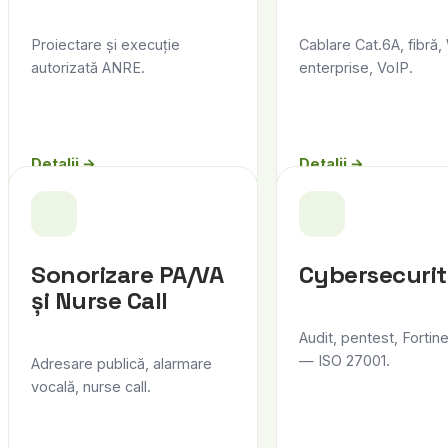
Proiectare și execuție
Cablare Cat.6A, fibră,
autorizată ANRE.
enterprise, VoIP.
Detalii →
Detalii →
Sonorizare PA/VA
Cybersecuri
și Nurse Call
Audit, pentest, Fortin
— ISO 27001.
Adresare publică, alarmare
vocală, nurse call.