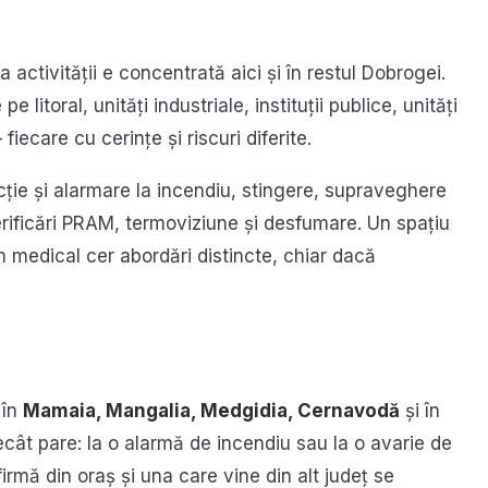
activității e concentrată aici și în restul Dobrogei.
e litoral, unități industriale, instituții publice, unități
fiecare cu cerințe și riscuri diferite.
ie și alarmare la incendiu, stingere, supraveghere
erificări PRAM, termoviziune și desfumare. Un spațiu
n medical cer abordări distincte, chiar dacă
 în
Mamaia, Mangalia, Medgidia, Cernavodă
și în
ecât pare: la o alarmă de incendiu sau la o avarie de
firmă din oraș și una care vine din alt județ se