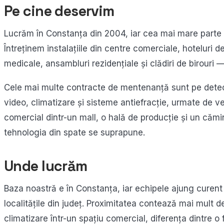
Pe cine deservim
Lucrăm în Constanța din 2004, iar cea mai mare parte a 
Întreținem instalațiile din centre comerciale, hoteluri de p
medicale, ansambluri rezidențiale și clădiri de birouri — 
Cele mai multe contracte de mentenanță sunt pe detecț
video, climatizare și sisteme antiefracție, urmate de v
comercial dintr-un mall, o hală de producție și un cămi
tehnologia din spate se suprapune.
Unde lucrăm
Baza noastră e în Constanța, iar echipele ajung curent
localitățile din județ. Proximitatea contează mai mult d
climatizare într-un spațiu comercial, diferența dintre o 