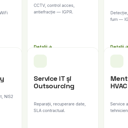
CCTV, control acces,
antiefracție — IGPR.
 WiFi
Detecție
fum — I
Detalii →
Detalii 
ty
Service IT și
Ment
Outsourcing
HVAC
et, NIS2
Reparații, recuperare date,
Service 
SLA contractual.
tehnicie