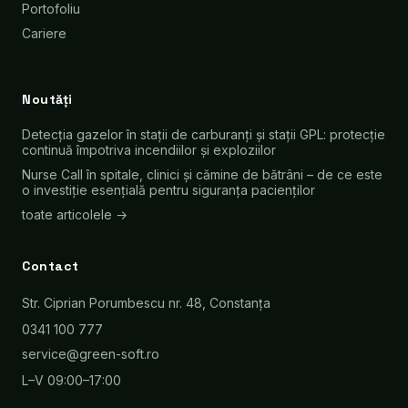
Portofoliu
Cariere
Noutăți
Detecția gazelor în stații de carburanți și stații GPL: protecție
continuă împotriva incendiilor și exploziilor
Nurse Call în spitale, clinici și cămine de bătrâni – de ce este
o investiție esențială pentru siguranța pacienților
toate articolele →
Contact
Str. Ciprian Porumbescu nr. 48, Constanța
0341 100 777
service@green-soft.ro
L–V 09:00–17:00