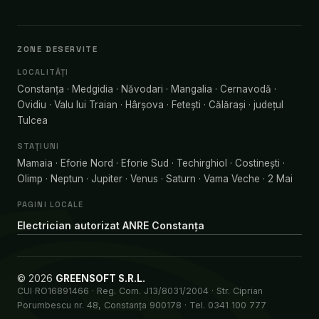
ZONE DESERVITE
LOCALITĂȚI
Constanța · Medgidia · Năvodari · Mangalia · Cernavodă ·
Ovidiu · Valu lui Traian · Hârșova · Fetești · Călărași · județul
Tulcea
STAȚIUNI
Mamaia · Eforie Nord · Eforie Sud · Techirghiol · Costinești ·
Olimp · Neptun · Jupiter · Venus · Saturn · Vama Veche · 2 Mai
PAGINI LOCALE
Electrician autorizat ANRE Constanța
© 2026
GREENSOFT S.R.L.
CUI RO16891466 · Reg. Com. J13/8031/2004 · Str. Ciprian
Porumbescu nr. 48, Constanța 900178 · Tel. 0341 100 777