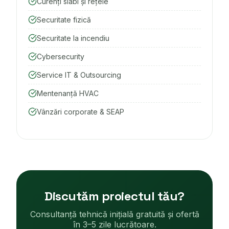
Curenți slabi și rețele
Securitate fizică
Securitate la incendiu
Cybersecurity
Service IT & Outsourcing
Mentenanță HVAC
Vânzări corporate & SEAP
Discutăm proiectul tău?
Consultanță tehnică inițială gratuită și ofertă
în 3–5 zile lucrătoare.